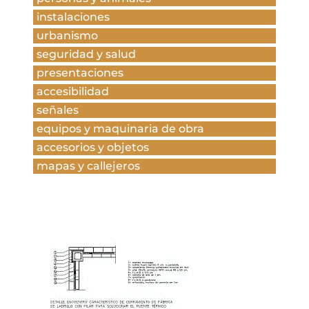
instalaciones
urbanismo
seguridad y salud
presentaciones
accesibilidad
señales
equipos y maquinaria de obra
accesorios y objetos
mapas y callejeros