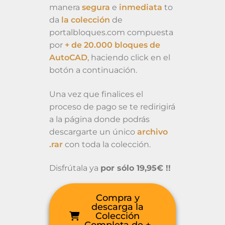
manera
segura
e
inmediata
to
da
la colección
de
portalbloques.com compuesta
por
+ de 20.000 bloques de
AutoCAD
, haciendo click en el
botón a continuación.
Una vez que finalices el
proceso de pago se te redirigirá
a la página donde podrás
descargarte un único
archivo
.rar
con toda la colección.
Disfrútala ya
por sólo 19,95€ !!
Compra y
descarga la
Colección