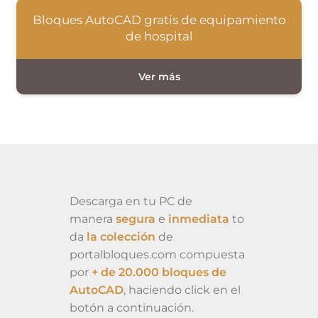
Bloques AutoCAD gratis de equipamiento
de hospital
Descarga en tu PC de
manera
segura
e
inmediata
to
da
la colección
de
portalbloques.com compuesta
por
+ de 20.000 bloques de
AutoCAD
, haciendo click en el
botón a continuación.