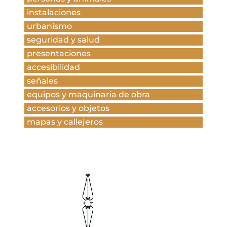
instalaciones
urbanismo
seguridad y salud
presentaciones
accesibilidad
señales
equipos y maquinaria de obra
accesorios y objetos
mapas y callejeros