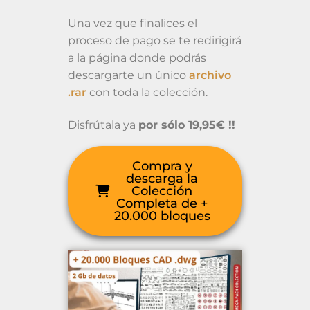
Una vez que finalices el
proceso de pago se te redirigirá
a la página donde podrás
descargarte un único
archivo
.rar
con toda la colección.
Disfrútala ya
por sólo 19,95€ !!
Compra y
descarga la
Colección
Completa de +
20.000 bloques