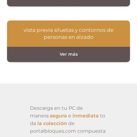
vista previa siluetas y contornos de
personas en alzado
Descarga en tu PC de
manera
segura
e
inmediata
to
da
la colección
de
portalbloques.com compuesta