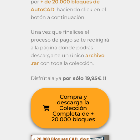
por
+ de 20.000 bloques de
AutoCAD
, haciendo click en el
botón a continuación.
Una vez que finalices el
proceso de pago se te redirigirá
a la página donde podrás
descargarte un único
archivo
.rar
con toda la colección.
Disfrútala ya
por sólo 19,95€ !!
Compra y
descarga la
Colección
Completa de +
20.000 bloques