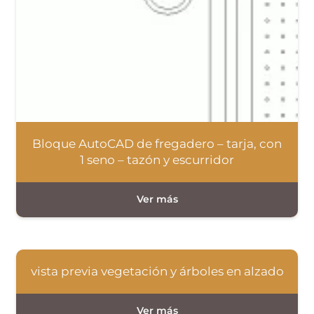
Bloque AutoCAD de fregadero – tarja, con
1 seno – tazón y escurridor
vista previa vegetación y árboles en alzado