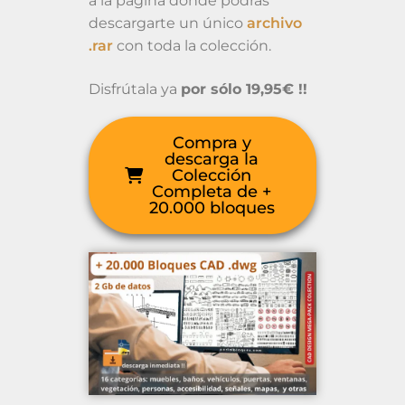
a la página donde podrás
descargarte un único
archivo
.rar
con toda la colección.
Disfrútala ya
por sólo 19,95€ !!
Compra y
descarga la
Colección
Completa de +
20.000 bloques