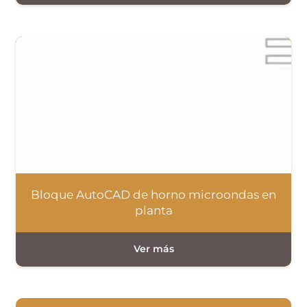
Bloque AutoCAD de horno microondas en
planta