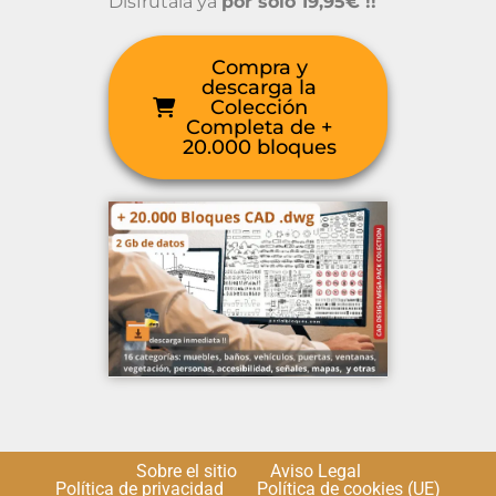
Disfrútala ya
por sólo 19,95€ !!
Compra y
descarga la
Colección
Completa de +
20.000 bloques
Sobre el sitio
Aviso Legal
Política de privacidad
Política de cookies (UE)