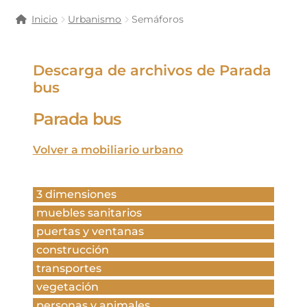
Inicio
Urbanismo
Semáforos
Descarga de archivos de Parada
bus
Parada bus
Volver a mobiliario urbano
3 dimensiones
muebles sanitarios
puertas y ventanas
construcción
transportes
vegetación
personas y animales