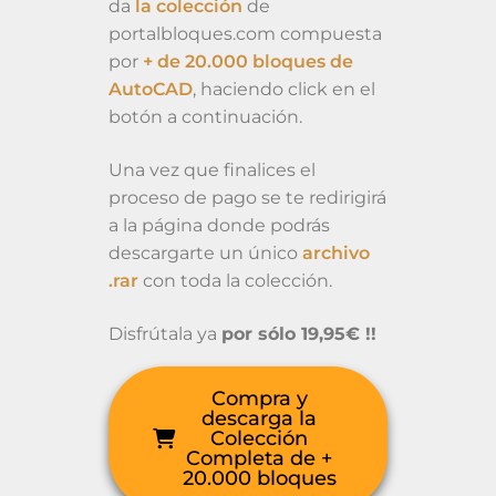
da
la colección
de
portalbloques.com compuesta
por
+ de 20.000 bloques de
AutoCAD
, haciendo click en el
botón a continuación.
Una vez que finalices el
proceso de pago se te redirigirá
a la página donde podrás
descargarte un único
archivo
.rar
con toda la colección.
Disfrútala ya
por sólo 19,95€ !!
Compra y
descarga la
Colección
Completa de +
20.000 bloques