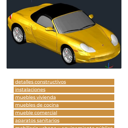
detalles constructivos
instalaciones
muebles vivienda
muebles de cocina
mueble comercial
aparatos sanitarios