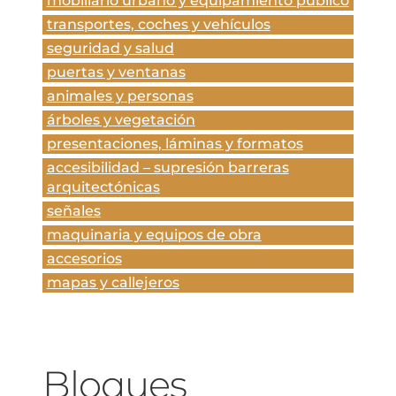
mobiliario urbano y equipamiento público
transportes, coches y vehículos
seguridad y salud
puertas y ventanas
animales y personas
árboles y vegetación
presentaciones, láminas y formatos
accesibilidad – supresión barreras
arquitectónicas
señales
maquinaria y equipos de obra
accesorios
mapas y callejeros
Bloques