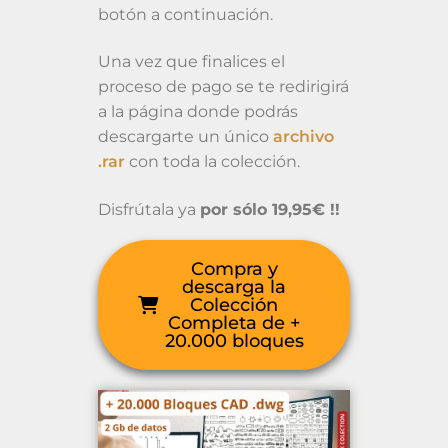
botón a continuación.
Una vez que finalices el
proceso de pago se te redirigirá
a la página donde podrás
descargarte un único
archivo
.rar
con toda la colección.
Disfrútala ya
por sólo 19,95€ !!
Compra y
descarga la
Colección
Completa de +
20.000 bloques