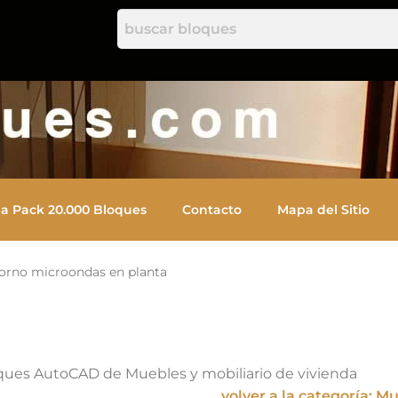
a Pack 20.000 Bloques
Contacto
Mapa del Sitio
orno microondas en planta
ques AutoCAD de Muebles y mobiliario de vivienda
volver a la categoría: M