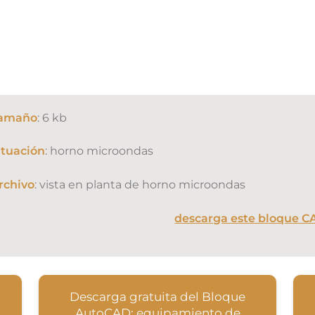
amaño
: 6 kb
ituación
: horno microondas
rchivo
: vista en planta de horno microondas
descarga este bloque C
Descarga gratuita del Bloque
,
AutoCAD: equipamiento de