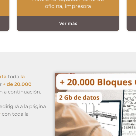
oficina, impresora
ata
toda
la
r
+ de 20.000
ón a continuación.
dirigirá a la página
r
con toda la