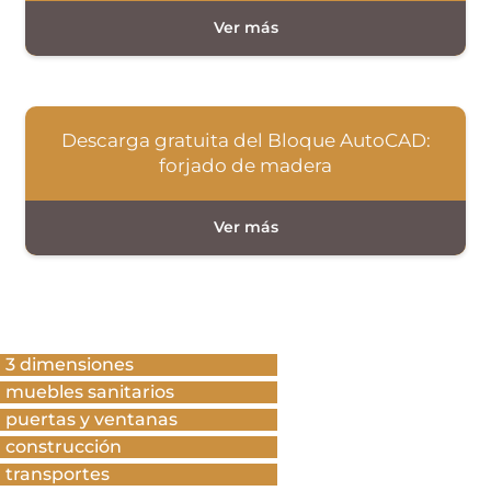
Descarga gratuita del Bloque AutoCAD:
forjado de madera
3 dimensiones
muebles sanitarios
puertas y ventanas
construcción
transportes