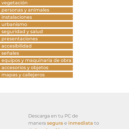
vegetación
personas y animales
instalaciones
urbanismo
seguridad y salud
presentaciones
accesibilidad
señales
equipos y maquinaria de obra
accesorios y objetos
mapas y callejeros
Descarga en tu PC de
manera
segura
e
inmediata
to