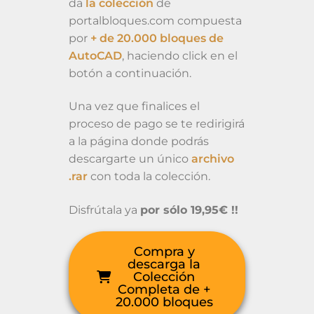
da
la colección
de
portalbloques.com compuesta
por
+ de 20.000 bloques de
AutoCAD
, haciendo click en el
botón a continuación.
Una vez que finalices el
proceso de pago se te redirigirá
a la página donde podrás
descargarte un único
archivo
.rar
con toda la colección.
Disfrútala ya
por sólo 19,95€ !!
Compra y
descarga la
Colección
Completa de +
20.000 bloques