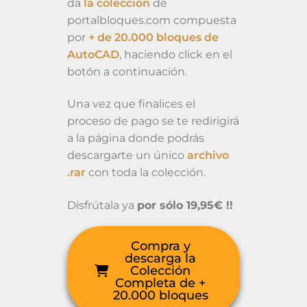
da
la colección
de
portalbloques.com compuesta
por
+ de 20.000 bloques de
AutoCAD
, haciendo click en el
botón a continuación.
Una vez que finalices el
proceso de pago se te redirigirá
a la página donde podrás
descargarte un único
archivo
.rar
con toda la colección.
Disfrútala ya
por sólo 19,95€ !!
Compra y
descarga la
Colección
Completa de +
20.000 bloques