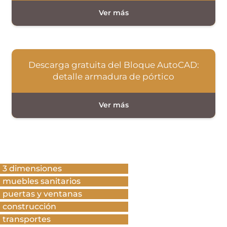
Descarga gratuita del Bloque AutoCAD:
detalle armadura de pórtico
3 dimensiones
muebles sanitarios
puertas y ventanas
construcción
transportes