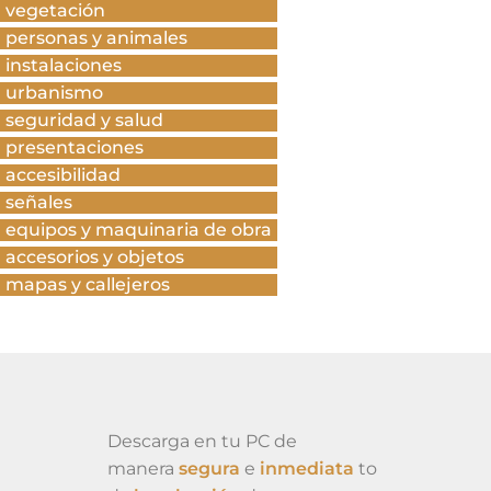
vegetación
personas y animales
instalaciones
urbanismo
seguridad y salud
presentaciones
accesibilidad
señales
equipos y maquinaria de obra
accesorios y objetos
mapas y callejeros
Descarga en tu PC de
manera
segura
e
inmediata
to