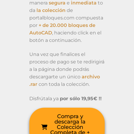
manera
segura
e
inmediata
to
da
la colección
de
portalbloques.com compuesta
por
+ de 20.000 bloques de
AutoCAD
, haciendo click en el
botón a continuación.
Una vez que finalices el
proceso de pago se te redirigirá
a la página donde podrás
descargarte un único
archivo
.rar
con toda la colección.
Disfrútala ya
por sólo 19,95€ !!
Compra y
descarga la
Colección
Completa de +