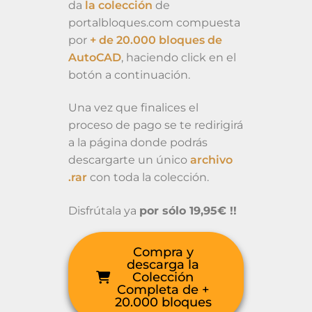
da
la colección
de
portalbloques.com compuesta
por
+ de 20.000 bloques de
AutoCAD
, haciendo click en el
botón a continuación.
Una vez que finalices el
proceso de pago se te redirigirá
a la página donde podrás
descargarte un único
archivo
.rar
con toda la colección.
Disfrútala ya
por sólo 19,95€ !!
Compra y
descarga la
Colección
Completa de +
20.000 bloques