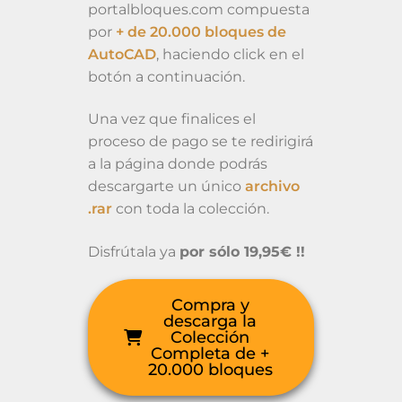
portalbloques.com compuesta
por
+ de 20.000 bloques de
AutoCAD
, haciendo click en el
botón a continuación.
Una vez que finalices el
proceso de pago se te redirigirá
a la página donde podrás
descargarte un único
archivo
.rar
con toda la colección.
Disfrútala ya
por sólo 19,95€ !!
Compra y
descarga la
Colección
Completa de +
20.000 bloques