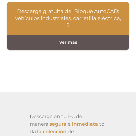
Descarga gratuita del Bloque AutoCAD:
vehículos industriales, carretilla eléctrica,
2
Descarga en tu PC de
manera
segura
e
inmediata
to
da
la colección
de