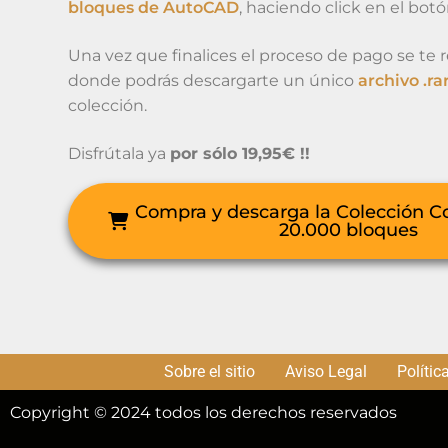
bloques de AutoCAD
, haciendo click en el bot
Una vez que finalices el proceso de pago se te re
donde podrás descargarte un único
archivo .ra
colección.
Disfrútala ya
por sólo 19,95€ !!
Compra y descarga la Colección C
20.000 bloques
Sobre el sitio
Aviso Legal
Polític
Copyright © 2024 todos los derechos reservados