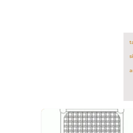
t
s
a