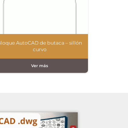
loque AutoCAD de butaca – sillón
curvo