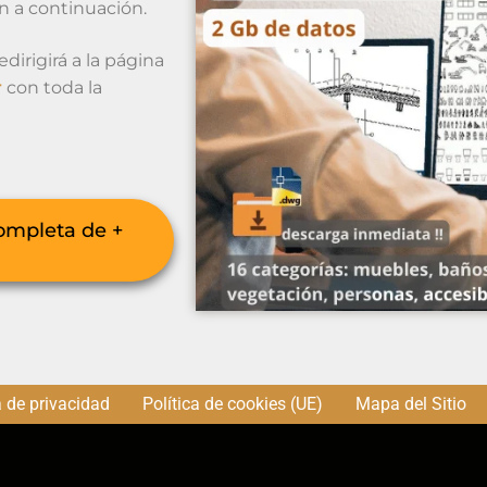
ón a continuación.
dirigirá a la página
r
con toda la
ompleta de +
a de privacidad
Política de cookies (UE)
Mapa del Sitio