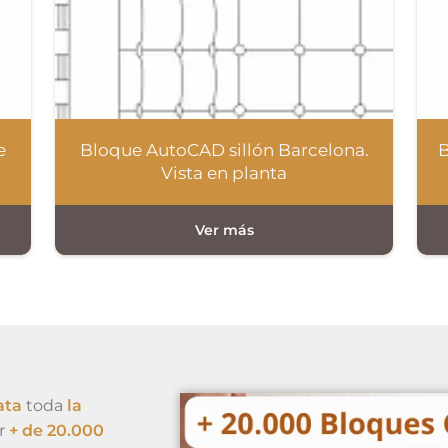
e
Bloque AutoCAD sillón Barcelona.
B
Vista en planta
ata
toda
la
r
+ de 20.000