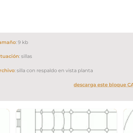
amaño
: 9 kb
ituación
: sillas
rchivo
: silla con respaldo en vista planta
descarga este bloque C