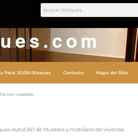
a Pack 20.000 Bloques
Contacto
Mapa del Sitio
la con respaldo
ques AutoCAD de Muebles y mobiliario de vivienda