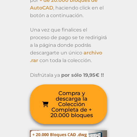
por
+ de 20.000 bloques de
AutoCAD
, haciendo click en el
botón a continuación.
Una vez que finalices el
proceso de pago se te redirigirá
a la página donde podrás
descargarte un único
archivo
.rar
con toda la colección.
Disfrútala ya
por sólo 19,95€ !!
Compra y
descarga la
Colección
Completa de +
20.000 bloques