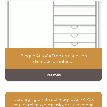
Bloque AutoCAD de armario con
distribución interior
Descarga gratuita del Bloque AutoCAD:
equipamiento gimnasio, press pectoral