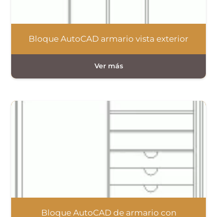
Bloque AutoCAD armario vista exterior
Bloque AutoCAD de armario con