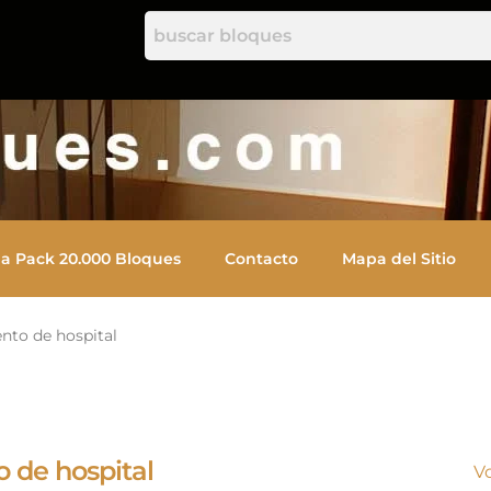
a Pack 20.000 Bloques
Contacto
Mapa del Sitio
ento de hospital
o de hospital
V