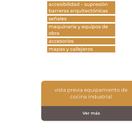
accesibilidad – supresión
barreras arquitectónicas
señales
maquinaria y equipos de
obra
accesorios
mapas y callejeros
vista previa equipamiento de
cocina industrial