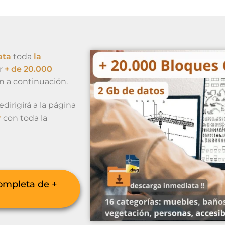
ata
toda
la
r
+ de 20.000
ón a continuación.
dirigirá a la página
r
con toda la
ompleta de +