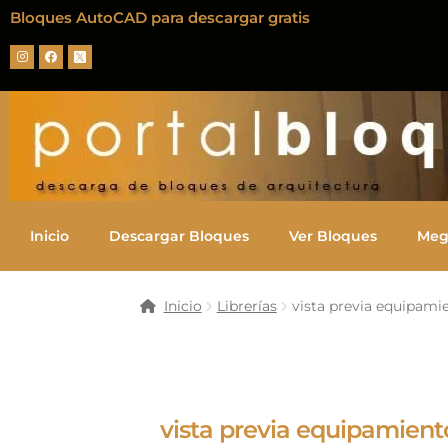
Bloques AutoCAD para descargar gratis
Inicio
Descargar Bloques
Ver Bloques
Meg
Inicio
Librerías
vista previa equipami
vista previa equipamient