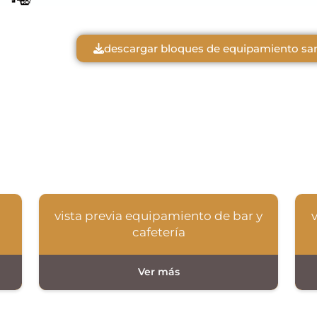
descargar bloques de equipamiento sani
vista previa equipamiento de bar y
cafetería