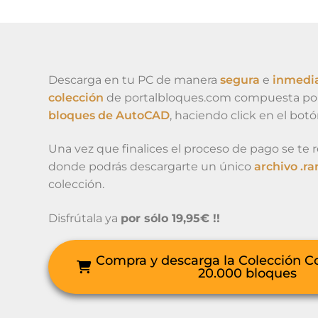
Descarga en tu PC de manera
segura
e
inmedi
colección
de portalbloques.com compuesta po
bloques de AutoCAD
, haciendo click en el bot
Una vez que finalices el proceso de pago se te re
donde podrás descargarte un único
archivo .ra
colección.
Disfrútala ya
por sólo 19,95€ !!
Compra y descarga la Colección C
20.000 bloques