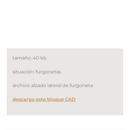
tamaño: 40 kb
situación: furgonetas
archivo: alzado lateral de furgoneta
descarga este bloque CAD