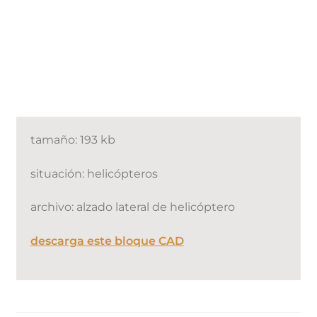
tamaño: 193 kb
situación: helicópteros
archivo: alzado lateral de helicóptero
descarga este bloque CAD