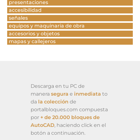
presentaciones
accesibilidad
señales
equipos y maquinaria de obra
accesorios y objetos
mapas y callejeros
Descarga en tu PC de
manera
segura
e
inmediata
to
da
la colección
de
portalbloques.com compuesta
por
+ de 20.000 bloques de
AutoCAD
, haciendo click en el
botón a continuación.